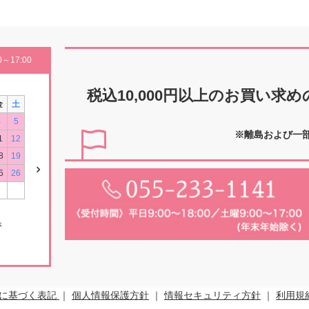
～17:00
税込10,000円以上の
お買い求め
金
土
4
5
※離島および一
1
12
8
19
5
26
休
に基づく表記
｜
個人情報保護方針
｜
情報セキュリティ方針
｜
利用規