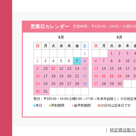
営業日カレンダー
営業時間：平日9:00～18:00／土曜9:00
8月
9月
日
月
火
水
木
金
土
日
月
火
水
木
1
1
2
3
2
3
4
5
6
7
8
6
7
8
9
10
1
9
10
11
12
13
14
15
13
14
15
16
17
1
16
17
18
19
20
21
22
20
21
22
23
24
2
23
24
25
26
27
28
29
27
28
29
30
30
31
受付：平日
9:00
～
18:00/
土曜
9:00
～
17:00（年末年始除く）※日祝定
■
本日
■
早割期間
■
超早
割
期間
赤
の日付は定休日です
｜
特定商法取引