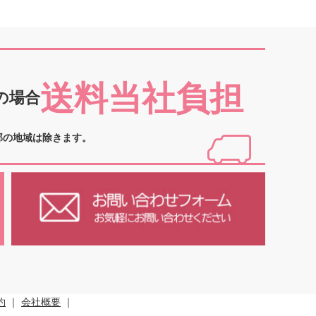
送料当社負担
の場合
部の地域は除きます。
約
｜
会社概要
｜