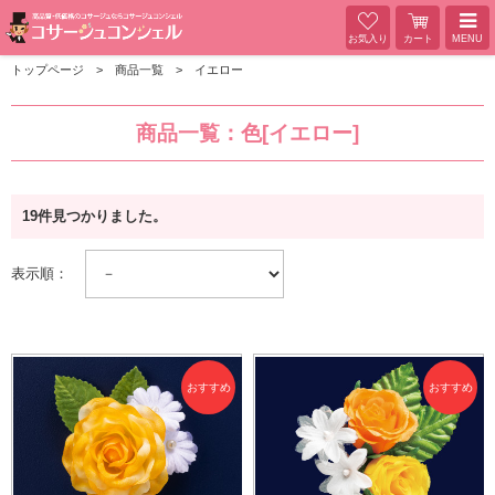
お気入り
カート
MENU
トップページ
商品一覧
イエロー
商品一覧：色[イエロー]
19件見つかりました。
表示順：