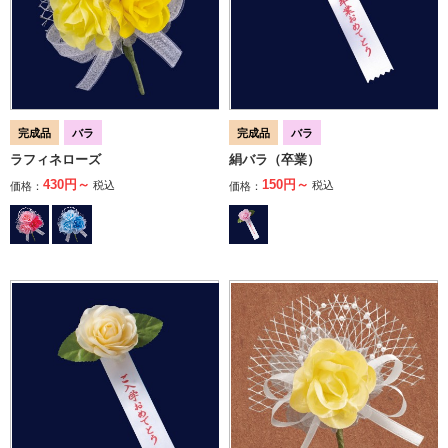
完成品
バラ
完成品
バラ
ラフィネローズ
絹バラ（卒業）
430円～
150円～
税込
税込
価格：
価格：