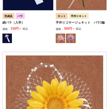
完成品
バラ
キット
手作りキット
絹バラ（入学）
手作りコサージュキット バラ1輪
150円～
300円～
税込
税込
価格：
価格：