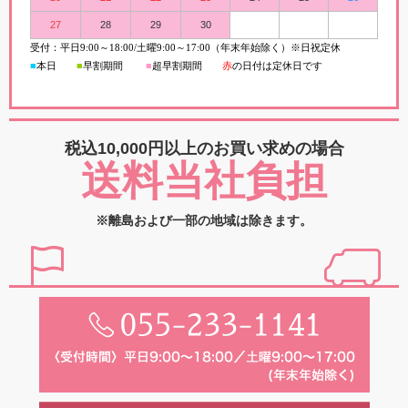
27
28
29
30
受付：平日
9:00
～
18:00/
土曜
9:00
～
17:00（年末年始除く）※日祝定休
■
本日
■
早割期間
■
超早
割
期間
赤
の日付は定休日です
税込10,000円以上の
お買い求めの場合
送料当社負担
※離島および一部の地域は除きます。