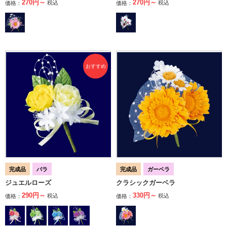
270円～
270円～
税込
税込
価格：
価格：
完成品
バラ
完成品
ガーベラ
ジュエルローズ
クラシックガーベラ
290円～
330円～
税込
税込
価格：
価格：