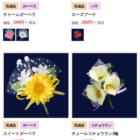
完成品
ガーベラ
完成品
バラ
チャームガーベラ
ローズブーケ
240円～
260円～
税込
税込
価格：
価格：
完成品
ガーベラ
完成品
コチョウラン
スイートガーベラ
チュールコチョウラン3輪