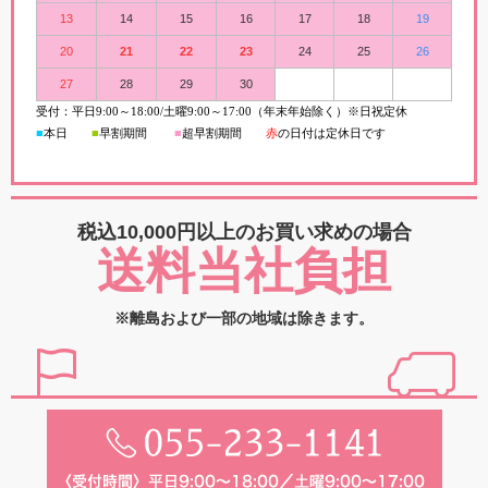
13
14
15
16
17
18
19
20
21
22
23
24
25
26
27
28
29
30
受付：平日
9:00
～
18:00/
土曜
9:00
～
17:00（年末年始除く）※日祝定休
■
本日
■
早割期間
■
超早
割
期間
赤
の日付は定休日です
税込10,000円以上の
お買い求めの場合
送料当社負担
※離島および一部の地域は除きます。