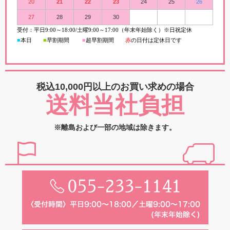
20
21
22
23
24
25
26
27
28
29
30
受付：平日
9:00
～
18:00/
土曜
9:00
～
17:00（年末年始除く）※日祝定休
■
本日
■
早割期間
■
超早
割
期間
赤
の日付は定休日です
税込10,000円以上の
お買い求めの場合
送料当社負担
※離島および一部の地域は除きます。