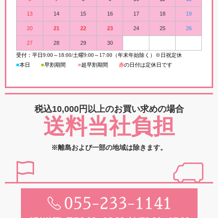
13
14
15
16
17
18
19
20
21
22
23
24
25
26
27
28
29
30
受付：平日
9:00
～
18:00/
土曜
9:00
～
17:00（年末年始除く）※日祝定休
■
本日
■
早割期間
■
超早
割
期間
赤
の日付は定休日です
税込10,000円以上の
お買い求めの場合
送料当社負担
※離島および一部の地域は除きます。