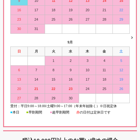
9
10
11
12
13
14
15
16
17
18
19
20
21
22
23
24
25
26
27
28
29
30
31
9月
日
月
火
水
木
金
土
1
2
3
4
5
6
7
8
9
10
11
12
13
14
15
16
17
18
19
20
21
22
23
24
25
26
27
28
29
30
受付：平日
9:00
～
18:00/
土曜
9:00
～
17:00（年末年始除く）※日祝定休
■
本日
■
早割期間
■
超早
割
期間
赤
の日付は定休日です