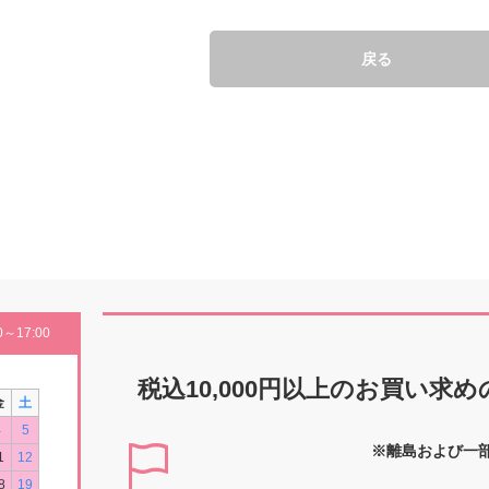
戻る
～17:00
税込10,000円以上の
お買い求め
金
土
4
5
※離島および一
1
12
8
19