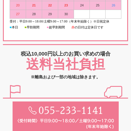
20
21
22
23
24
25
26
27
28
29
30
受付：平日
9:00
～
18:00/
土曜
9:00
～
17:00（年末年始除く）※日祝定休
■
本日
■
早割期間
■
超早
割
期間
赤
の日付は定休日です
税込10,000円以上の
お買い求めの場合
送料当社負担
※離島および一部の地域は除きます。