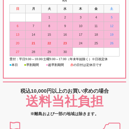
9月
日
月
火
水
木
金
土
1
2
3
4
5
6
7
8
9
10
11
12
13
14
15
16
17
18
19
20
21
22
23
24
25
26
27
28
29
30
受付：平日
9:00
～
18:00/
土曜
9:00
～
17:00（年末年始除く）※日祝定休
■
本日
■
早割期間
■
超早
割
期間
赤
の日付は定休日です
税込10,000円以上の
お買い求めの場合
送料当社負担
※離島および一部の地域は除きます。