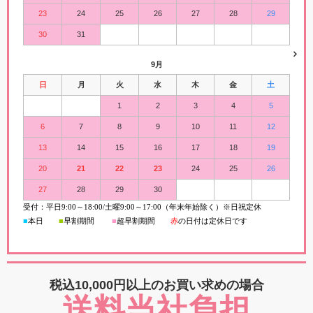
23
24
25
26
27
28
29
30
31
9月
日
月
火
水
木
金
土
1
2
3
4
5
6
7
8
9
10
11
12
13
14
15
16
17
18
19
20
21
22
23
24
25
26
27
28
29
30
受付：平日
9:00
～
18:00/
土曜
9:00
～
17:00（年末年始除く）※日祝定休
■
本日
■
早割期間
■
超早
割
期間
赤
の日付は定休日です
税込10,000円以上の
お買い求めの場合
送料当社負担