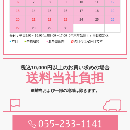
6
7
8
9
10
11
12
13
14
15
16
17
18
19
20
21
22
23
24
25
26
27
28
29
30
受付：平日
9:00
～
18:00/
土曜
9:00
～
17:00（年末年始除く）※日祝定休
■
本日
■
早割期間
■
超早
割
期間
赤
の日付は定休日です
税込10,000円以上の
お買い求めの場合
送料当社負担
※離島および一部の地域は除きます。