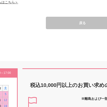
ムはこちら＞
戻る
～17:00
税込10,000円以上の
お買い求め
金
土
4
5
※離島および一
1
12
8
19