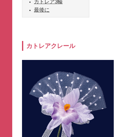
カトレア
3輪
最後に
カトレアクレール