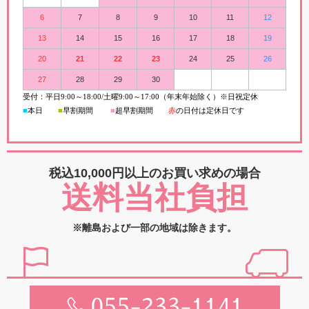
6
7
8
9
10
11
12
13
14
15
16
17
18
19
20
21
22
23
24
25
26
27
28
29
30
受付：平日
9:00
～
18:00/
土曜
9:00
～
17:00（年末年始除く）※日祝定休
■
本日
■
早割期間
■
超早
割
期間
赤
の日付は定休日です
税込10,000円以上の
お買い求めの場合
送料当社負担
※離島および一部の地域は除きます。