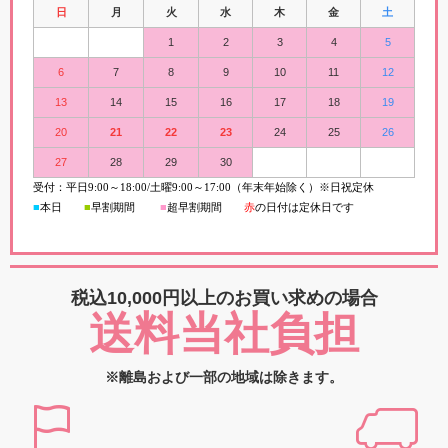
日
月
火
水
木
金
土
1
2
3
4
5
6
7
8
9
10
11
12
13
14
15
16
17
18
19
20
21
22
23
24
25
26
27
28
29
30
受付：平日
9:00
～
18:00/
土曜
9:00
～
17:00（年末年始除く）※日祝定休
■
本日
■
早割期間
■
超早
割
期間
赤
の日付は定休日です
税込10,000円以上の
お買い求めの場合
送料当社負担
※離島および一部の地域は除きます。