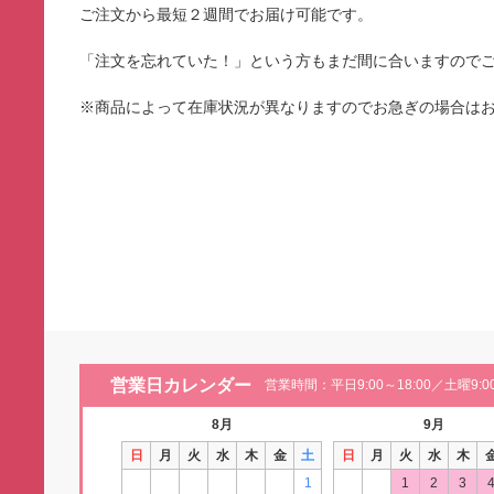
ご注文から最短２週間でお届け可能です。
「注文を忘れていた！」という方もまだ間に合いますので
※商品によって在庫状況が異なりますのでお急ぎの場合は
営業日カレンダー
営業時間：平日9:00～18:00／土曜9:00
8月
9月
日
月
火
水
木
金
土
日
月
火
水
木
1
1
2
3