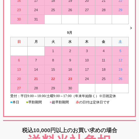
16
17
18
19
20
21
22
23
24
25
26
27
28
29
30
31
9月
日
月
火
水
木
金
土
1
2
3
4
5
6
7
8
9
10
11
12
13
14
15
16
17
18
19
20
21
22
23
24
25
26
27
28
29
30
受付：平日
9:00
～
18:00/
土曜
9:00
～
17:00（年末年始除く）※日祝定休
■
本日
■
早割期間
■
超早
割
期間
赤
の日付は定休日です
税込10,000円以上の
お買い求めの場合