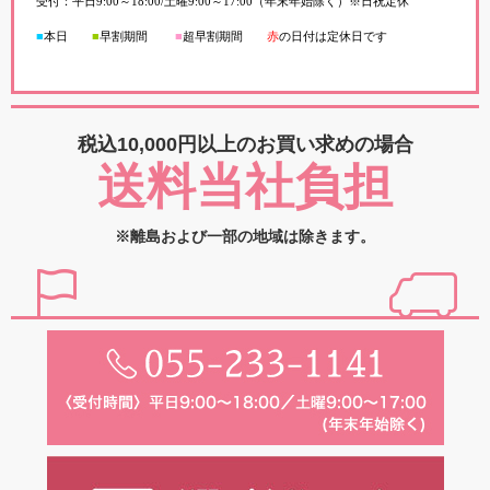
受付：平日
9:00
～
18:00/
土曜
9:00
～
17:00（年末年始除く）※日祝定休
■
本日
■
早割期間
■
超早
割
期間
赤
の日付は定休日です
税込10,000円以上の
お買い求めの場合
送料当社負担
※離島および一部の地域は除きます。