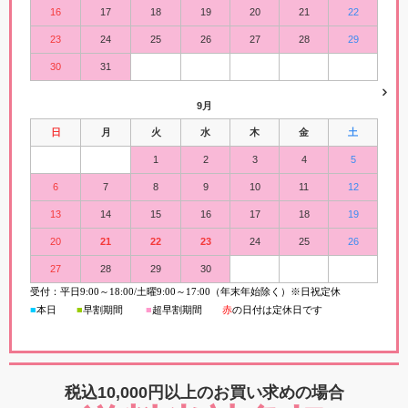
16
17
18
19
20
21
22
23
24
25
26
27
28
29
30
31
9月
日
月
火
水
木
金
土
1
2
3
4
5
6
7
8
9
10
11
12
13
14
15
16
17
18
19
20
21
22
23
24
25
26
27
28
29
30
受付：平日
9:00
～
18:00/
土曜
9:00
～
17:00（年末年始除く）※日祝定休
■
本日
■
早割期間
■
超早
割
期間
赤
の日付は定休日です
税込10,000円以上の
お買い求めの場合