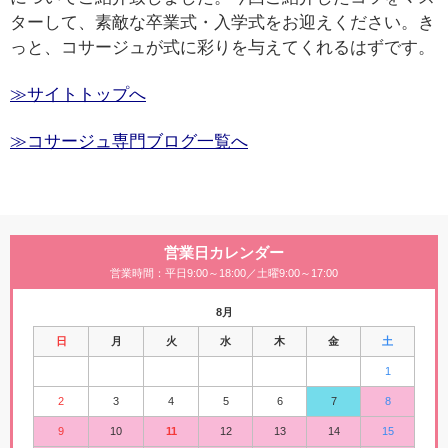
ターして、素敵な卒業式・入学式をお迎えください。き
っと、コサージュが式に彩りを与えてくれるはずです。
≫サイトトップへ
≫コサージュ専門ブログ一覧へ
営業日カレンダー
営業時間：平日9:00～18:00／土曜9:00～17:00
8月
日
月
火
水
木
金
土
1
2
3
4
5
6
7
8
9
10
11
12
13
14
15