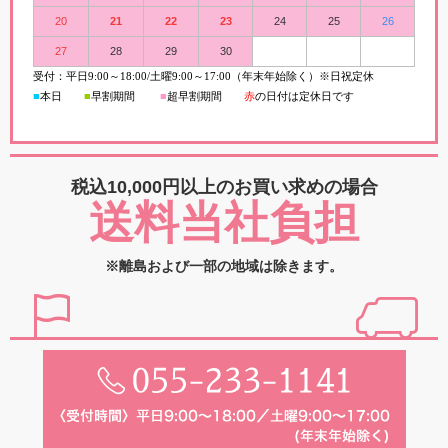
20
21
22
23
24
25
26
27
28
29
30
受付：平日
9:00
～
18:00/
土曜
9:00
～
17:00（年末年始除く）※日祝定休
■
本日
■
早割期間
■
超早
割
期間
赤
の日付は定休日です
税込10,000円以上の
お買い求めの場合
送料当社負担
※離島および一部の地域は除きます。